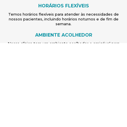
HORÁRIOS FLEXÍVEIS
Temos horários flexíveis para atender às necessidades de
nossos pacientes, incluindo horários noturnos e de fim de
semana.
AMBIENTE ACOLHEDOR
Nossa clínica tem um ambiente acolhedor e amigável para
garantir a comodidade dos nossos pacientes.
Agende sua consulta!
ENTRE EM CONTATO AGORA MESMO!
Chega de procurar por
dentista em Monte Alto
. A Qualité é o
lugar certo. A clínica possui 26 anos de experiência e conta com
mais de 40 membros em sua equipe, já tendo realizado mais de 5
mil implantes e tendo em seu portfólio mais de 15 mil pacientes